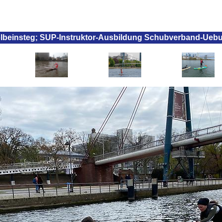
lbeinsteg; SUP-Instruktor-Ausbildung Schubverband-Ueb